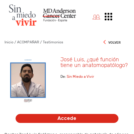
Sin
Miedo
a
Vivir
:
José
Luis,
¿qué
función
Inicio
/ ACOMPAÑAR
/ Testimonios
VOLVER
tiene
un
anatomopatólogo?
José Luis, ¿qué función
tiene un anatomopatólogo?
De:
Sin Miedo a Vivir
Accede