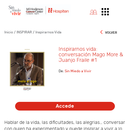
Sin
Miedo
a
Vivir
:
Inspirarnos
vida:
Inicio
/ INSPIRAR
/ Inspirarnos Vida
VOLVER
conversación
Mago
More
&
Inspirarnos vida:
Juanjo
conversación Mago More &
Fraile
Juanjo Fraile #1
#1
De:
Sin Miedo a Vivir
Accede
Hablar de la vida, las dificultades, las alegrias… conversar
con quien ha experimentado y puede inspirar a vivir a lo