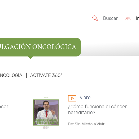
I
Buscar
ULGACIÓN ONCOLÓGICA
ONCOLOGÍA
|
ACTÍVATE 360º
VÍDEO
ncer
¿Cómo funciona el cáncer
hereditario?
De:
Sin Miedo a Vivir