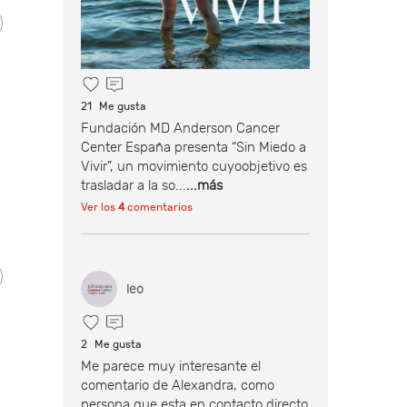
21
Me gusta
Fundación MD Anderson Cancer
Center España presenta “Sin Miedo a
Vivir”, un movimiento cuyoobjetivo es
trasladar a la so...
...más
Ver los
4
comentarios
leo
2
Me gusta
Me parece muy interesante el
comentario de Alexandra, como
persona que esta en contacto directo