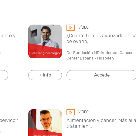
VÍDEO
miento y
¿Cuánto hemos avanzado en c
de ovario, ...
er
De:
Fundación MD Anderson Cancer
Center España - Hospiten
+ Info
Accede
VÍDEO
pélvico?
Alimentación y cáncer. Más allá
tratamien...
er