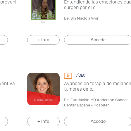
 prevenir
Entendiendo las emociones qu
surgen por el c...
De:
Sin Miedo a Vivir
+ Info
Accede
VÍDEO
ventiva
Avances en terapia de melano
tumores de p...
De:
Fundación MD Anderson Cancer
Center España - Hospiten
+ Info
Accede