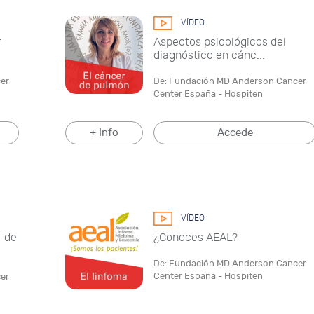
VÍDEO
r
Aspectos psicológicos del
diagnóstico en cánc...
er
De:
Fundación MD Anderson Cancer
Center España - Hospiten
+ Info
Accede
VÍDEO
r de
¿Conoces AEAL?
De:
Fundación MD Anderson Cancer
Center España - Hospiten
er