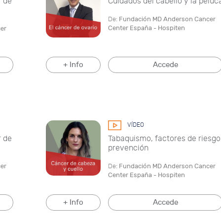
r de
Cuidados del cabello y la peluc
De:
Fundación MD Anderson Cancer
Center España - Hospiten
er
+ Info
Accede
VÍDEO
r de
Tabaquismo, factores de riesgo
prevención
er
De:
Fundación MD Anderson Cancer
Center España - Hospiten
+ Info
Accede