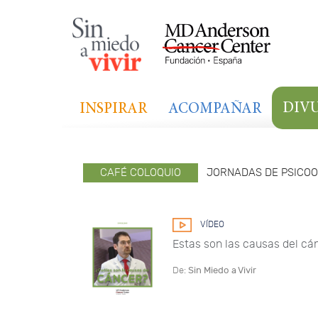
Sin
Miedo
a
Vivir
DIV
INSPIRAR
ACOMPAÑAR
CAFÉ COLOQUIO
JORNADAS DE PSICO
VÍDEO
Estas son las causas del cá
De:
Sin Miedo a Vivir