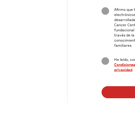
Afirmo que h
electrónicos
desarrollad
Cancer Cente
fundacional
través de la
conocimiento
familiares.
He leído, co
Condiciones
privacidad
.